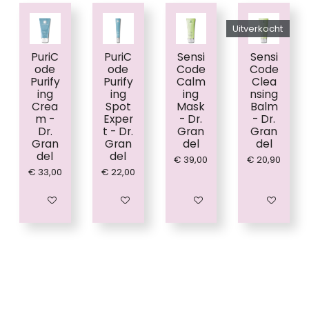
:
0
Uitverkocht
s
PuriC
PuriC
Sensi
Sensi
t
ode
ode
Code
Code
e
Purify
Purify
Calm
Clea
r
ing
ing
ing
nsing
Crea
Spot
Mask
Balm
r
m -
Exper
- Dr.
- Dr.
e
Dr.
t - Dr.
Gran
Gran
n
Gran
Gran
del
del
del
del
€ 39,00
€ 20,90
€ 33,00
€ 22,00
In winkelwagen
In winkelwagen
In winkelwagen
Houd mij op