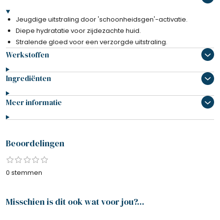
Jeugdige uitstraling door 'schoonheidsgen'-activatie.
Diepe hydratatie voor zijdezachte huid.
Stralende gloed voor een verzorgde uitstraling.
Werkstoffen
Ingrediënten
Meer informatie
Beoordelingen
1
2
3
4
5
S
R
s
s
s
s
s
t
a
0 stemmen
t
t
t
t
t
e
e
e
e
e
e
t
r
r
r
r
r
m
i
r
r
r
r
m
Misschien is dit ook wat voor jou?...
e
e
e
e
n
e
n
n
n
n
g
n