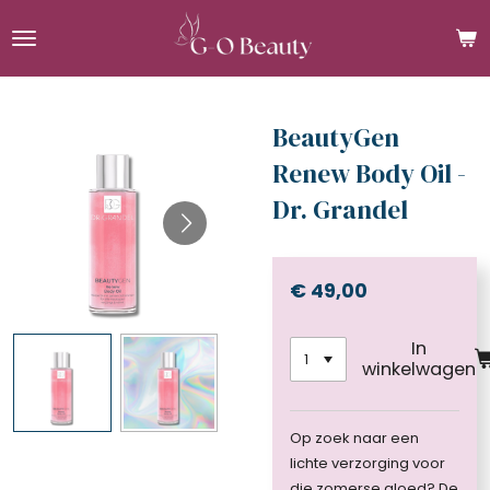
Ga
direct
naar
de
hoofdinhoud
BeautyGen
Renew Body Oil -
Dr. Grandel
€ 49,00
In
winkelwagen
Op zoek naar een
lichte verzorging voor
die zomerse gloed? De