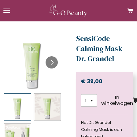
Ga
direct
naar
de
hoofdinhoud
SensiCode
Calming Mask -
Dr. Grandel
€ 39,00
In
winkelwagen
Het Dr. Grandel
Calming Mask is een
kalmerend