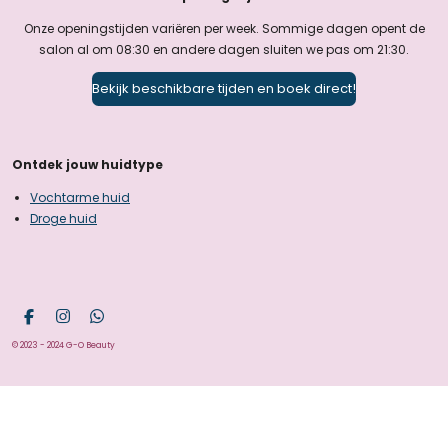
Onze openingstijden variëren per week. Sommige dagen opent de
salon al om 08:30 en andere dagen sluiten we pas om 21:30.
Bekijk beschikbare tijden en boek direct!
Ontdek jouw huidtype
Vochtarme huid
Droge huid
F
I
W
a
n
h
© 2023 - 2024 G-O Beauty
c
s
a
e
t
t
b
a
s
o
g
A
o
r
p
k
a
p
m