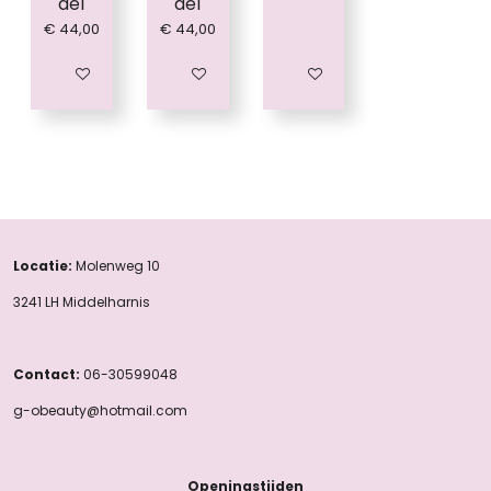
del
del
€ 44,00
€ 44,00
In winkelwagen
Houd mij op de hoogte
In winkelwagen
Locatie:
Molenweg 10
3241 LH Middelharnis
Contact:
06-30599048
g-obeauty@hotmail.com
Openingstijden