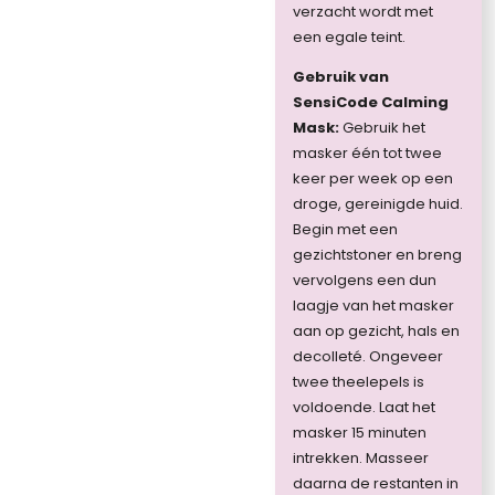
verzacht wordt met
een egale teint.
Gebruik van
SensiCode
Calming
Mask
:
Gebruik het
masker één tot twee
keer per week op een
droge, gereinigde huid.
Begin met een
gezichtstoner en breng
vervolgens een dun
laagje van het masker
aan op gezicht, hals en
decolleté. Ongeveer
twee theelepels is
voldoende. Laat het
masker 15 minuten
intrekken. Masseer
daarna de restanten in