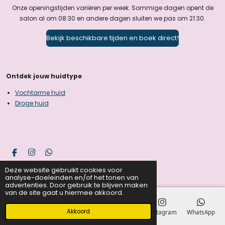
Onze openingstijden variëren per week. Sommige dagen opent de
salon al om 08:30 en andere dagen sluiten we pas om 21:30.
Bekijk beschikbare tijden en boek direct!
Ontdek jouw huidtype
Vochtarme huid
Droge huid
F
I
W
a
n
h
© 2023 - 2024 G-O Beauty
Deze website gebruikt cookies voor
c
s
a
analyse-doeleinden en/of het tonen van
e
t
t
advertenties. Door gebruik te blijven maken
b
a
s
van de site gaat u hiermee akkoord.
o
g
A
o
r
p
k
a
p
Akkoord
E-mailadres
Telefoonnummer
Kaart
Instagram
WhatsApp
m