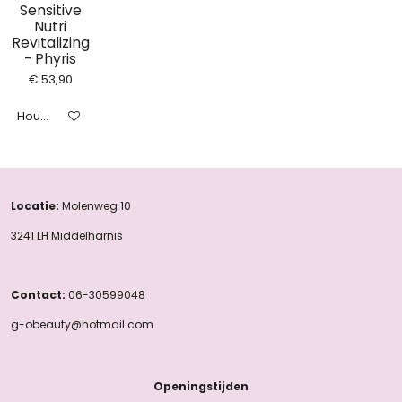
Sensitive
Nutri
Revitalizing
- Phyris
€ 53,90
Houd mij op de hoogte
Locatie:
Molenweg 10
3241 LH Middelharnis
Contact:
06-30599048
g-obeauty@hotmail.com
Openingstijden