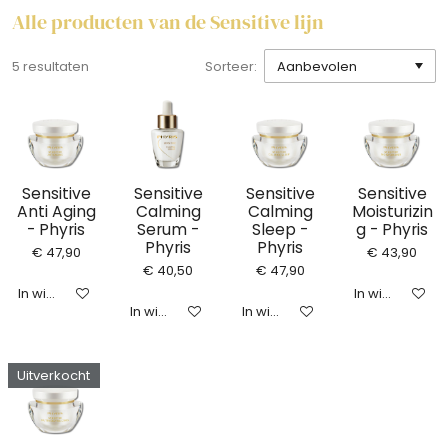
Alle producten van de Sensitive lijn
5 resultaten
Sorteer:
Sensitive
Sensitive
Sensitive
Sensitive
Anti Aging
Calming
Calming
Moisturizin
- Phyris
Serum -
Sleep -
g - Phyris
Phyris
Phyris
€ 47,90
€ 43,90
€ 40,50
€ 47,90
In winkelwagen
In winkelwag
In winkelwagen
In winkelwagen
Uitverkocht