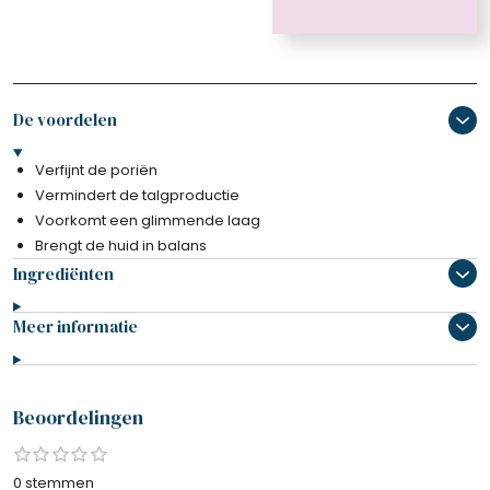
De voordelen
Verfijnt de poriën
Vermindert de talgproductie
Voorkomt een glimmende laag
Brengt de huid in balans
Ingrediënten
Meer informatie
Beoordelingen
1
2
3
4
5
S
R
s
s
s
s
s
t
a
0 stemmen
t
t
t
t
t