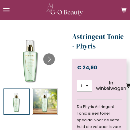
Ga
direct
naar
de
hoofdinhoud
Astringent Tonic
- Phyris
€ 24,90
In
winkelwagen
De Phyris Astringent
Tonic is een toner
speciaal voor de vette
huid die vatbaar is voor