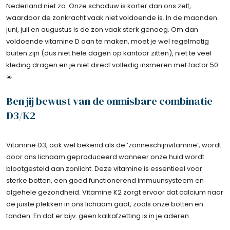
Nederland niet zo. Onze schaduw is korter dan ons zelf,
waardoor de zonkracht vaak niet voldoende is. In de maanden
juni, juli en augustus is de zon vaak sterk genoeg. Om dan
voldoende vitamine D aan te maken, moet je wel regelmatig
buiten zijn (dus niet hele dagen op kantoor zitten), niet te veel
kleding dragen en je niet direct volledig insmeren met factor 50.
☀️
Ben jij bewust van de onmisbare combinatie
D3/K2
Vitamine D3, ook wel bekend als de ‘zonneschijnvitamine’, wordt
door ons lichaam geproduceerd wanneer onze huid wordt
blootgesteld aan zonlicht. Deze vitamine is essentieel voor
sterke botten, een goed functionerend immuunsysteem en
algehele gezondheid. Vitamine K2 zorgt ervoor dat calcium naar
de juiste plekken in ons lichaam gaat, zoals onze botten en
tanden. En dat er bijv. geen kalkafzetting is in je aderen.