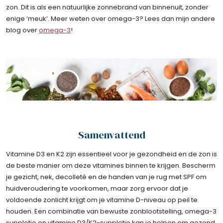
zon. Dit is als een natuurlijke zonnebrand van binnenuit, zonder
enige ‘meuk’. Meer weten over omega-3? Lees dan mijn andere
blog over
omega-3
!
Samenvattend
Vitamine D3 en K2 zijn essentieel voor je gezondheid en de zon is
de beste manier om deze vitamines binnen te krijgen. Bescherm
je gezicht, nek, decolleté en de handen van je rug met SPF om
huidveroudering te voorkomen, maar zorg ervoor dat je
voldoende zonlicht krijgt om je vitamine D-niveau op peil te
houden. Een combinatie van bewuste zonblootstelling, omega-3
suppletie en vitamine D3/K2-suppletie kan je helpen om gezond