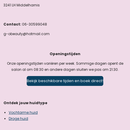
3241 LH Middelharnis
Contact:
06-30599048
g-obeauty@hotmail.com
Openingstijden
Onze openingstijden variëren per week. Sommige dagen opent de
salon al om 08:30 en andere dagen sluiten we pas om 21:30.
Bekijk beschikbare tijden en boek direct!
Ontdek jouw huidtype
Vochtarme huid
Droge huid