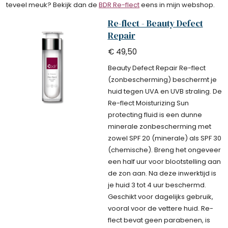
teveel meuk? Bekijk dan de
BDR Re-flect
eens in mijn webshop.
Re-flect - Beauty Defect
Repair
€ 49,50
Beauty Defect Repair Re-flect
(zonbescherming) beschermt je
huid tegen UVA en UVB straling. De
Re-flect Moisturizing Sun
protecting fluid is een dunne
minerale zonbescherming met
zowel SPF 20 (minerale) als SPF 30
(chemische). Breng het ongeveer
een half uur voor blootstelling aan
de zon aan. Na deze inwerktijd is
je huid 3 tot 4 uur beschermd.
Geschikt voor dagelijks gebruik,
vooral voor de vettere huid. Re-
flect bevat geen parabenen, is