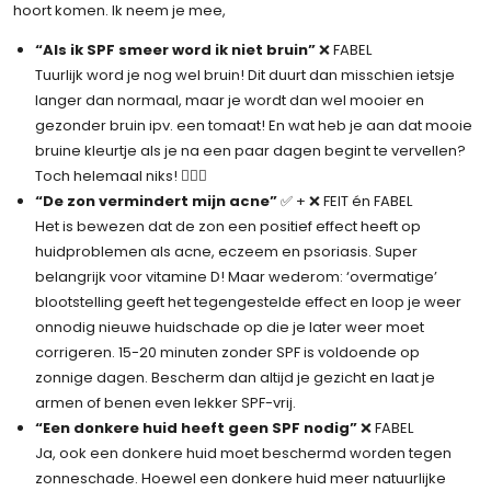
hoort komen. Ik neem je mee,
“Als ik SPF smeer word ik niet bruin”
❌ FABEL
Tuurlijk word je nog wel bruin! Dit duurt dan misschien ietsje
langer dan normaal, maar je wordt dan wel mooier en
gezonder bruin ipv. een tomaat! En wat heb je aan dat mooie
bruine kleurtje als je na een paar dagen begint te vervellen?
Toch helemaal niks! 🤷🏻‍♀️
“De zon vermindert mijn acne”
✅ + ❌ FEIT én FABEL
Het is bewezen dat de zon een positief effect heeft op
huidproblemen als acne, eczeem en psoriasis. Super
belangrijk voor vitamine D! Maar wederom: ‘overmatige’
blootstelling geeft het tegengestelde effect en loop je weer
onnodig nieuwe huidschade op die je later weer moet
corrigeren. 15-20 minuten zonder SPF is voldoende op
zonnige dagen. Bescherm dan altijd je gezicht en laat je
armen of benen even lekker SPF-vrij.
“Een donkere huid heeft geen SPF nodig”
❌ FABEL
Ja, ook een donkere huid moet beschermd worden tegen
zonneschade. Hoewel een donkere huid meer natuurlijke