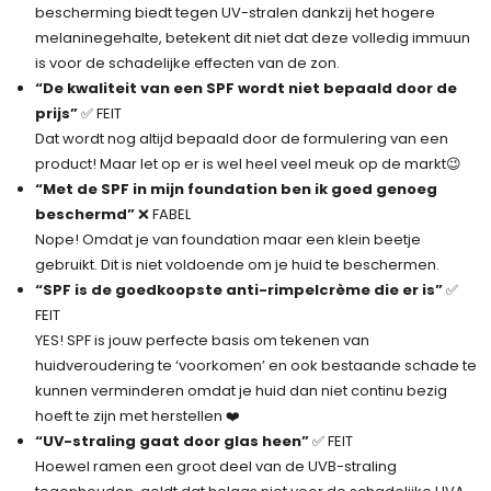
bescherming biedt tegen UV-stralen dankzij het hogere
melaninegehalte, betekent dit niet dat deze volledig immuun
is voor de schadelijke effecten van de zon.
“De kwaliteit van een SPF wordt niet bepaald door de
prijs”
✅ FEIT
Dat wordt nog altijd bepaald door de formulering van een
product! Maar let op er is wel heel veel meuk op de markt😉
“Met de SPF in mijn foundation ben ik goed genoeg
beschermd”
❌ FABEL
Nope! Omdat je van foundation maar een klein beetje
gebruikt. Dit is niet voldoende om je huid te beschermen.
“SPF is de goedkoopste anti-rimpelcrème die er is”
✅
FEIT
YES! SPF is jouw perfecte basis om tekenen van
huidveroudering te ‘voorkomen’ en ook bestaande schade te
kunnen verminderen omdat je huid dan niet continu bezig
hoeft te zijn met herstellen ❤️‍
“UV-straling gaat door glas heen”
✅ FEIT
Hoewel ramen een groot deel van de UVB-straling