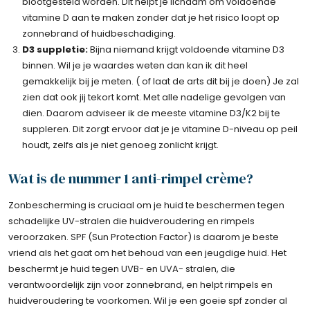
blootgesteld worden. Dit helpt je lichaam om voldoende
vitamine D aan te maken zonder dat je het risico loopt op
zonnebrand of huidbeschadiging.
D3 suppletie:
Bijna niemand krijgt voldoende vitamine D3
binnen. Wil je je waardes weten dan kan ik dit heel
gemakkelijk bij je meten. ( of laat de arts dit bij je doen) Je zal
zien dat ook jij tekort komt. Met alle nadelige gevolgen van
dien. Daarom adviseer ik de meeste vitamine D3/K2 bij te
suppleren. Dit zorgt ervoor dat je je vitamine D-niveau op peil
houdt, zelfs als je niet genoeg zonlicht krijgt.
Wat is de nummer 1 anti-rimpel crème?
Zonbescherming is cruciaal om je huid te beschermen tegen
schadelijke UV-stralen die huidveroudering en rimpels
veroorzaken. SPF (Sun Protection Factor) is daarom je beste
vriend als het gaat om het behoud van een jeugdige huid. Het
beschermt je huid tegen UVB- en UVA- stralen, die
verantwoordelijk zijn voor zonnebrand, en helpt rimpels en
huidveroudering te voorkomen. Wil je een goeie spf zonder al